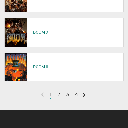
DOOM 3
DOOM II
1
2
3
4